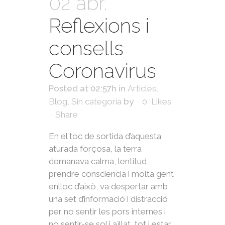
02 abr.
Reflexions i
consells
Coronavirus
Posted at 02:57h
in
Articles
,
Blog
,
Sin categoría
by
0
Likes
Share
En el toc de sortida d’aquesta
aturada forçosa, la terra
demanava calma, lentitud,
prendre consciencia i molta gent
enlloc d’això, va despertar amb
una set d’informació i distracció
per no sentir les pors internes i
no sentir-se sol i aïllat, tot i estar