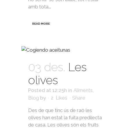
amb tota...
READ MORE
03 des.
Les
olives
Posted at 12:25h
in
Aliments
,
Blog
by
2
Likes
Share
Des de que tinc ús de raó les
olives han estat la fuita predilecta
de casa. Les olives són els fruits