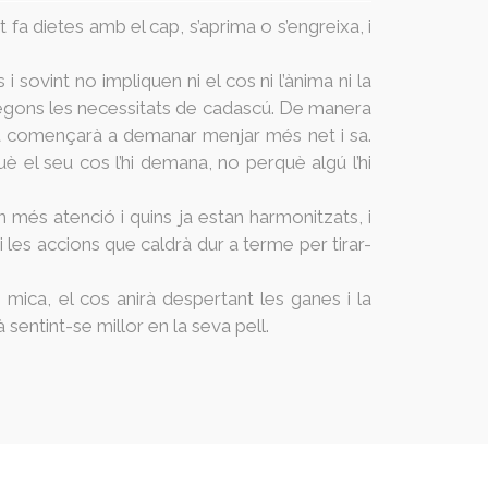
a dietes amb el cap, s’aprima o s’engreixa, i
ovint no impliquen ni el cos ni l’ànima ni la
s segons les necessitats de cadascú. De manera
ncia començarà a demanar menjar més net i sa.
è el seu cos l’hi demana, no perquè algú l’hi
n més atenció i quins ja estan harmonitzats, i
i les accions que caldrà dur a terme per tirar-
n mica, el cos anirà despertant les ganes i la
sentint-se millor en la seva pell.