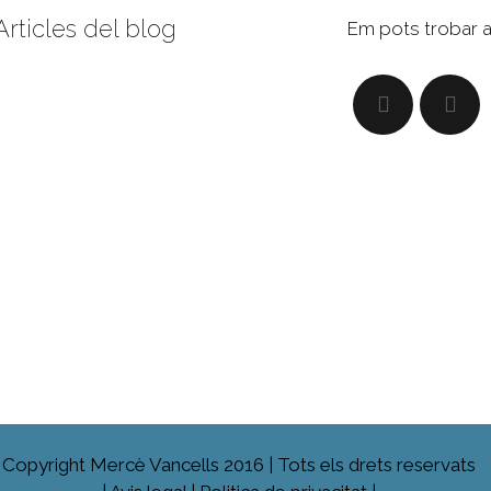
Articles del blog
Em pots trobar 
Copyright Mercè Vancells 2016 | Tots els drets reservats