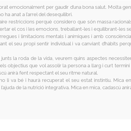
rat emocionalment per gaudir d’una bona salut. Molta gent f
 ha anat a l’arrel del desequilibri.
e restriccions perquè considero que són massa racionals i s
ertar el cos i les emocions, treballant-les i equilibrant-le
nt càrregues i limitacions mentals i anímiques i amb consciè
 el seu propi sentir individual i va canviant d’hàbits perqu
rem junts la roda de la vida, veurem quins aspectes necessite
s objectius que vol assolir la persona a llarg i curt termini 
cú anirà fent respectant el seu ritme natural.
o li va bé i haurà recuperat el seu estat instintiu. Mica e
juda de la nutrició integrativa. Mica en mica, cadascú anirà 