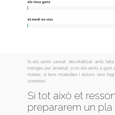
els teus gens
el medi on vius
Si ets sents cansat, desvitalitzat, amb falta
menges per ansietat, si no ets sents a gust 
mateix, si tens molèsties i dolors, sinó t’a
coneixes.
Si tot això et resso
prepararem un pla p