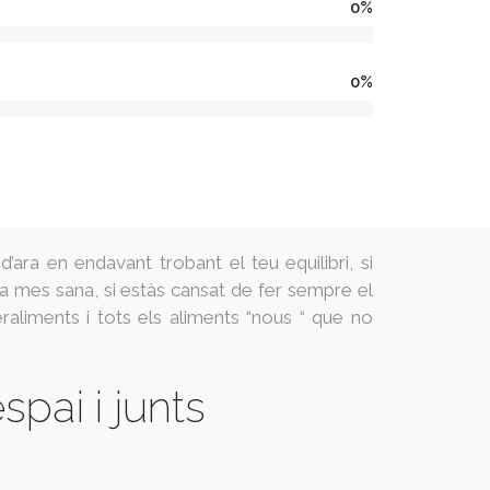
0
%
0
%
d’ara en endavant trobant el teu equilibri, si
ra mes sana, si estàs cansat de fer sempre el
eraliments i tots els aliments “nous “ que no
spai i junts