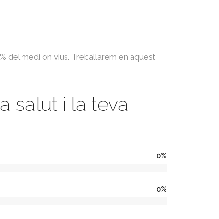
0% del medi on vius. Treballarem en aquest
 salut i la teva
0
%
0
%