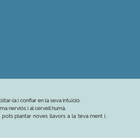
r-la i confiar en la seva intuïció.
ema nerviós i al cervell humà.
 pots plantar noves llavors a la teva ment i,