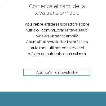
Comença el camí de la
a
teva transformació
Vols rebre articles inspiradors sobre
nutrició i com millorar la teva salut i
vida en un sentit ampli?
Apuntat’t al newsletter i rebràs una
taula molt útil per conservar el
màxim de nutrients quan cuinem
Apunta'm al newsletter