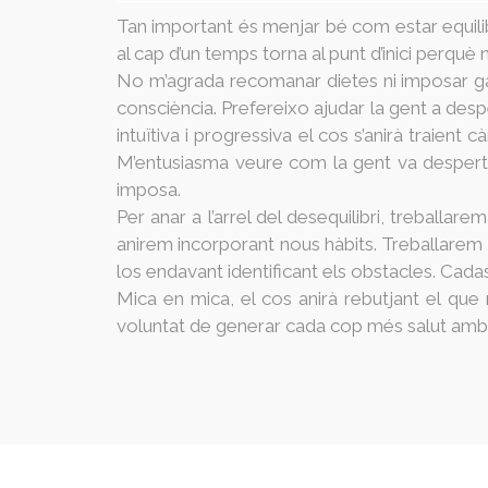
Tan important és menjar bé com estar equilib
al cap d’un temps torna al punt d’inici perquè no
No m’agrada recomanar dietes ni imposar gair
consciència. Prefereixo ajudar la gent a desp
intuïtiva i progressiva el cos s’anirà traie
M’entusiasma veure com la gent va despertant
imposa.
Per anar a l’arrel del desequilibri, treballa
anirem incorporant nous hàbits. Treballarem el
los endavant identificant els obstacles. Cadas
Mica en mica, el cos anirà rebutjant el que n
voluntat de generar cada cop més salut amb l’a