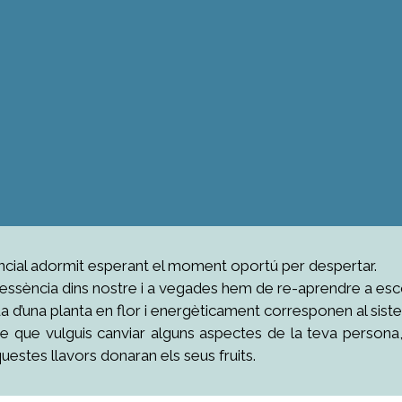
tencial adormit esperant el moment oportú per despertar.
ssència dins nostre i a vegades hem de re-aprendre a escolta
 vida d’una planta en flor i energèticament corresponen al sist
e que vulguis canviar alguns aspectes de la teva persona,
stes llavors donaran els seus fruits.