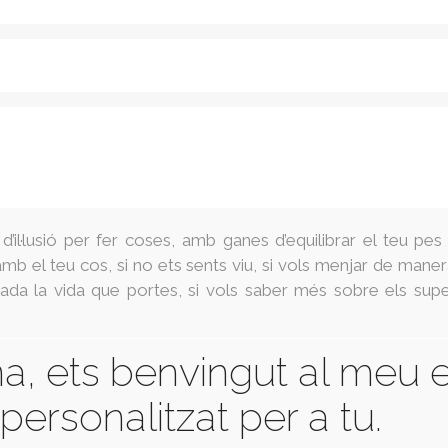
 d’il·lusió per fer coses, amb ganes d’equilibrar el teu pes 
amb el teu cos, si no ets sents viu, si vols menjar de mane
grada la vida que portes, si vols saber més sobre els sup
na, ets benvingut al meu e
ersonalitzat per a tu.