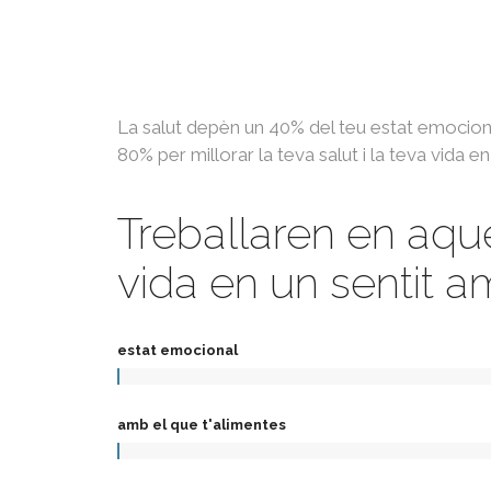
La salut depèn un 40% del teu estat emociona
80% per millorar la teva salut i la teva vida en
Treballaren en aques
vida en un sentit am
estat emocional
amb el que t'alimentes