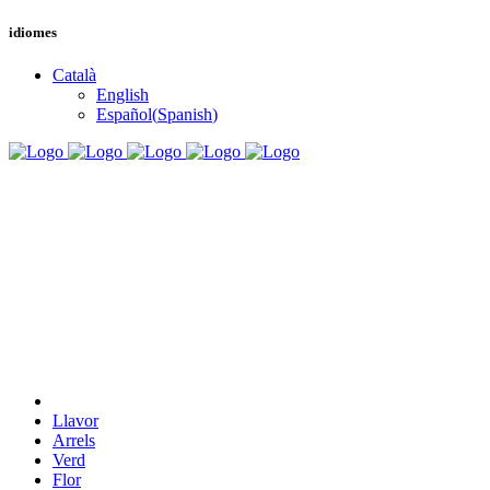
idiomes
Català
English
Español
(
Spanish
)
Llavor
Arrels
Verd
Flor