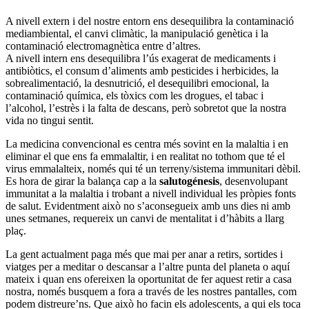
A nivell extern i del nostre entorn ens desequilibra la contaminació
mediambiental, el canvi climàtic, la manipulació genètica i la
contaminació electromagnètica entre d’altres.
A nivell intern ens desequilibra l’ús exagerat de medicaments i
antibiòtics, el consum d’aliments amb pesticides i herbicides, la
sobrealimentació, la desnutrició, el desequilibri emocional, la
contaminació química, els tòxics com les drogues, el tabac i
l’alcohol, l’estrès i la falta de descans, però sobretot que la nostra
vida no tingui sentit.
La medicina convencional es centra més sovint en la malaltia i en
eliminar el que ens fa emmalaltir, i en realitat no tothom que té el
virus emmalalteix, només qui té un terreny/sistema immunitari dèbil.
Es hora de girar la balança cap a la
salutogénesis
, desenvolupant
immunitat a la malaltia i trobant a nivell individual les pròpies fonts
de salut. Evidentment això no s’aconsegueix amb uns dies ni amb
unes setmanes, requereix un canvi de mentalitat i d’hàbits a llarg
plaç.
La gent actualment paga més que mai per anar a retirs, sortides i
viatges per a meditar o descansar a l’altre punta del planeta o aquí
mateix i quan ens ofereixen la oportunitat de fer aquest retir a casa
nostra, només busquem a fora a través de les nostres pantalles, com
podem distreure’ns. Que això ho facin els adolescents, a qui els toca