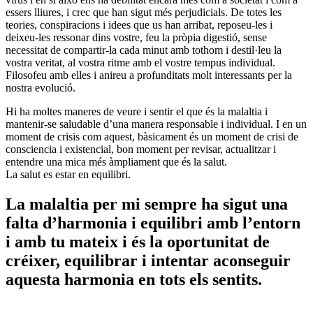
essers lliures, i crec que han sigut més perjudicials. De totes les
teories, conspiracions i idees que us han arribat, reposeu-les i
deixeu-les ressonar dins vostre, feu la pròpia digestió, sense
necessitat de compartir-la cada minut amb tothom i destil·leu la
vostra veritat, al vostra ritme amb el vostre tempus individual.
Filosofeu amb elles i anireu a profunditats molt interessants per la
nostra evolució.
Hi ha moltes maneres de veure i sentir el que és la malaltia i
mantenir-se saludable d’una manera responsable i individual. I en un
moment de crisis com aquest, bàsicament és un moment de crisi de
consciencia i existencial, bon moment per revisar, actualitzar i
entendre una mica més àmpliament que és la salut.
La salut es estar en equilibri.
La malaltia per mi sempre ha sigut una
falta d’harmonia i equilibri amb l’entorn
i amb tu mateix i és la oportunitat de
créixer, equilibrar i intentar aconseguir
aquesta harmonia en tots els sentits.