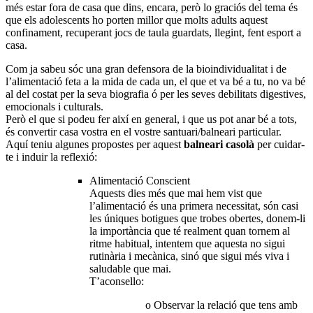
més estar fora de casa que dins, encara, però lo graciós del tema és
que els adolescents ho porten millor que molts adults aquest
confinament, recuperant jocs de taula guardats, llegint, fent esport a
casa.
Com ja sabeu sóc una gran defensora de la bioindividualitat i de
l’alimentació feta a la mida de cada un, el que et va bé a tu, no va bé
al del costat per la seva biografia ó per les seves debilitats digestives,
emocionals i culturals.
Però el que si podeu fer així en general, i que us pot anar bé a tots,
és convertir casa vostra en el vostre santuari/balneari particular.
Aquí teniu algunes propostes per aquest
balneari casolà
per cuidar-
te i induir la reflexió:
Alimentació Conscient
Aquests dies més que mai hem vist que
l’alimentació és una primera necessitat, són casi
les úniques botigues que trobes obertes, donem-li
la importància que té realment quan tornem al
ritme habitual, intentem que aquesta no sigui
rutinària i mecànica, sinó que sigui més viva i
saludable que mai.
T’aconsello:
o Observar la relació que tens amb