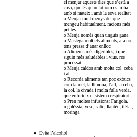
el menjar aquests dies que s’està a
casa, que és quan tothom es troba
amb si mateix i amb la seva realitat
o Menjar molt menys del que
mengeu habitualment, racions més
petites
o Menja només quan tinguis gana
o Mastega molt els aliments, ara no
tens pressa d’anar enlloc
o Aliments més digeribles, i que
siguin més saludables i vius, res
processat
o Menja caldos amb molta col, ceba
i all
o Recorda aliments tan poc exòtics
com la mel, la llimona, l’all, la ceba,
la col, la civada i molta fulla verda,
que enforteix el sistema respiratori.
o Pren moltes infusions: Farigola,
regalèssia, vesc, saüc, llantèn, til·la ,
moringa
Evita l’alcohol