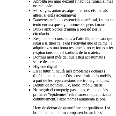
Aprofita per anar deixant l’hàbit de fumar, si més
no reduir-lo
Massatges, automassatges i fer-nos-els uns als
altres, si estàs acompanyat
Banyeres amb olis essencials o amb sal, i si no en
teniu encara que sigui només de peus i mans.
Dutxa amb xorros d’aigua a pressió per la
circulació
Respiracions conscients a l’aire lliure, encara que
sigui a la finestra. Fent l’activitat que et calma, ja
adquireixes una bona respiració, no et forcis a fer
respiracions com si sortissis de tu mateix.
Dormiu molt més del que esteu acostumats i
sense despertador
Higiene digital
En el futur hi haurà més problemes oculars i
d’oïda que mai, per l’ús sense límits dels mòbils,
a part de les repercussions electromagnètiques.
Dejuni de noticies, TV, radio, mòbil, diaris
No seguir el compteig pas a pas, és una de les
primeres “epidèmies” retransmesa i quantificada
contínuament, i això només augmenta la por.
Hem de deixar de quantificar per qualificar. I si
ho feu com a mínim compareu-ho amb les