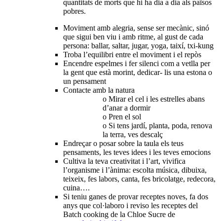
quantitats de morts que hi ha dia a dia als països
pobres.
Moviment amb alegria, sense ser mecànic, sinó
que sigui ben viu i amb ritme, al gust de cada
persona: ballar, saltar, jugar, yoga, taixí, txi-kung
Troba l’equilibri entre el moviment i el repòs
Encendre espelmes i fer silenci com a vetlla per
la gent que està morint, dedicar- lis una estona o
un pensament
Contacte amb la natura
o Mirar el cel i les estrelles abans
d’anar a dormir
o Pren el sol
o Si tens jardí, planta, poda, renova
la terra, ves descalç
Endreçar o posar sobre la taula els teus
pensaments, les teves idees i les teves emocions
Cultiva la teva creativitat i l’art, vivifica
l’organisme i l’ànima: escolta música, dibuixa,
teixeix, fes labors, canta, fes bricolatge, redecora,
cuina….
Si teniu ganes de provar receptes noves, fa dos
anys que col·laboro i reviso les receptes del
Batch cooking de la Chloe Sucre de