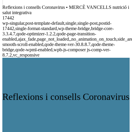
Reflexions i consells Coronavirus • MERCÈ VANCELLS nutrició i
salut integrativa
17442
wp-singular,post-template-default,single,single-post,postid-
17442,single-format-standard,wp-theme-bridge,bridge-core-
3.3.4.7,qode-optimizer-1.2.2,qode-page-transition-
enabled,ajax_fade,page_not_loaded,,no_animation_on_touch,side_a
smooth-scroll-enabled,qode-theme-ver-30.8.8.7,qode-theme-
bridge,qode-wpml-enabled,wpb-js-composer js-comp-ver-
8.7.2,vc_responsive
Reflexions i consells Coronavirus