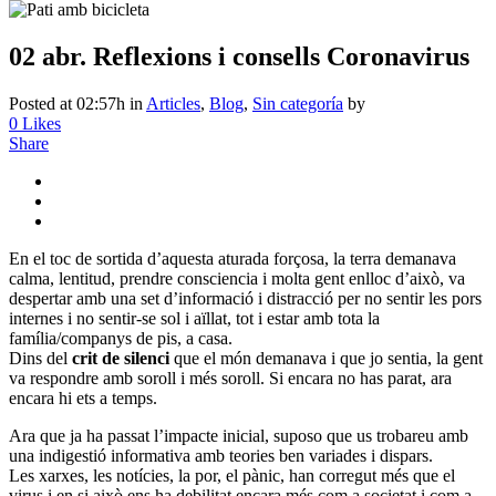
02 abr.
Reflexions i consells Coronavirus
Posted at 02:57h
in
Articles
,
Blog
,
Sin categoría
by
0
Likes
Share
En el toc de sortida d’aquesta aturada forçosa, la terra demanava
calma, lentitud, prendre consciencia i molta gent enlloc d’això, va
despertar amb una set d’informació i distracció per no sentir les pors
internes i no sentir-se sol i aïllat, tot i estar amb tota la
família/companys de pis, a casa.
Dins del
crit de silenci
que el món demanava i que jo sentia, la gent
va respondre amb soroll i més soroll. Si encara no has parat, ara
encara hi ets a temps.
Ara que ja ha passat l’impacte inicial, suposo que us trobareu amb
una indigestió informativa amb teories ben variades i dispars.
Les xarxes, les notícies, la por, el pànic, han corregut més que el
virus i en si això ens ha debilitat encara més com a societat i com a