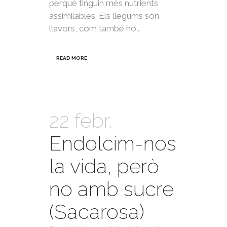
perquè tinguin més nutrients
assimilables. Els llegums són
llavors, com també ho...
READ MORE
22 febr.
Endolcim-nos
la vida, però
no amb sucre
(Sacarosa)