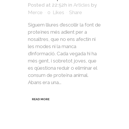
Posted at 22:52h
in
Articles
by
Merce
0
Likes
Share
Siguem lliures d’escollir la font de
proteïnes més adient per a
nosaltres, que no ens afectin ni
les modes ni la manca
d’informació. Cada vegada hi ha
més gent, i sobretot joves, que
es qüestiona reduir o eliminar el
consum de proteïna animal.
Abans era una...
READ MORE