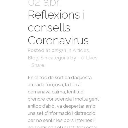
02 abr.
Reflexions i
consells
Coronavirus
Posted at 02:57h
in
Articles
,
Blog
,
Sin categoría
by
0
Likes
Share
En el toc de sortida d’aquesta
aturada forçosa, la terra
demanava calma, lentitud,
prendre consciencia i molta gent
enlloc d’això, va despertar amb
una set d’informació i distracció
per no sentir les pors internes i
no sentir-se sol i aïllat, tot i estar