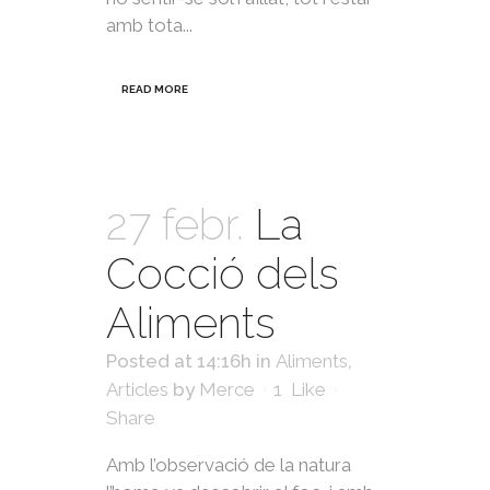
amb tota...
READ MORE
27 febr.
La
Cocció dels
Aliments
Posted at 14:16h
in
Aliments
,
Articles
by
Merce
1
Like
Share
Amb l’observació de la natura