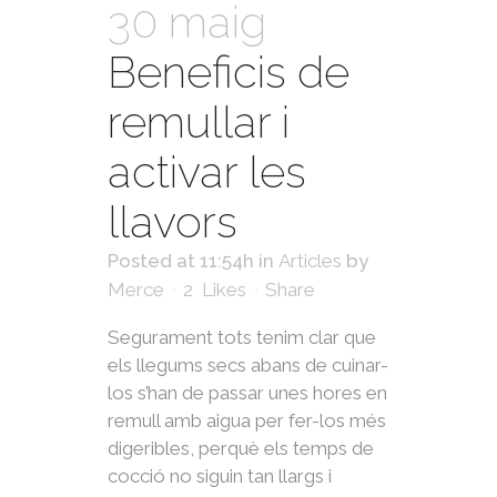
30 maig
Beneficis de
remullar i
activar les
llavors
Posted at 11:54h
in
Articles
by
Merce
2
Likes
Share
Segurament tots tenim clar que
els llegums secs abans de cuinar-
los s’han de passar unes hores en
remull amb aigua per fer-los més
digeribles, perquè els temps de
cocció no siguin tan llargs i