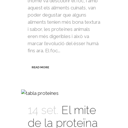
l’home va descobrir el foc, i amb
aquest els aliments cuinats, van
poder degustar que alguns
aliments tenien més bona textura
i sabor, les proteïnes animals
eren més digeribles i això va
marcar l’evolució del ésser humà
fins ara. El foc...
READ MORE
14 set.
El mite
de la proteïna