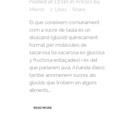
Posted at 13:11h
in
Articles
by
Merce
2
Likes
Share
El que coneixem comunament
com a sucre de taula és un
disacàrid (glúcid) químicament
format per molècules de
sacarosa (la sacarosa és glucosa
y fructosa enllaçades) i és del
que parlarem avui. A banda d’això,
també anomenem sucres als
glúcids que trobem en alguns
aliments...
READ MORE