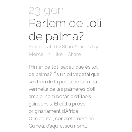
23 gen.
Parlem de l’oli
de palma?
Posted at 11:48h
in
Articles
by
Merce
1
Like
Share
Primer de tot, sabeu que és l’oli
de palma? És un oli vegetal que
s’extreu de la polpa de la fruita
vermella de les palmeres d’oli
amb el nom botànic d’Elaeis
guineensis. El cultiu prové
originàriament d’Àfrica
Occidental, concretament de
Guinea, d’aquí el seu nom...