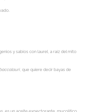
vado.
enios y sabios con laurel, a raíz del mito
baccalauri
, que quiere decir bayas de
s, es un aceite expectorante, mucolítico,