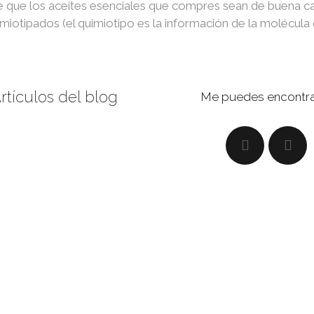
te que los aceites esenciales que compres sean de buena c
uimiotipados (el quimiotipo es la información de la molécul
rtículos del blog
Me puedes encontra