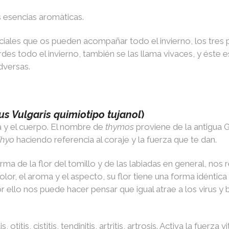
as esencias aromàticas.
ciales que os pueden acompañar todo el invierno, los tres
rdes todo el invierno, también se las llama vivaces, y éste
dversas.
s Vulgaris quimiotipo tujanol
)
a y el cuerpo. El nombre de
thymos
proviene de la antigua G
hyo
haciendo referencia al coraje y la fuerza que te dan.
orma de la flor del tomillo y de las labiadas en general, nos
olor, el aroma y el aspecto, su flor tiene una forma idéntica 
 ello nos puede hacer pensar que igual atrae a los virus y
itis, cistitis, tendinitis, artritis, artrosis. Activa la fuerza v