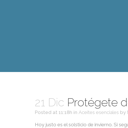
21 Dic
Protégete de
Posted at 11:18h
in
Aceites esenciales
by
Hoy justo es el solsticio de invierno. Si se