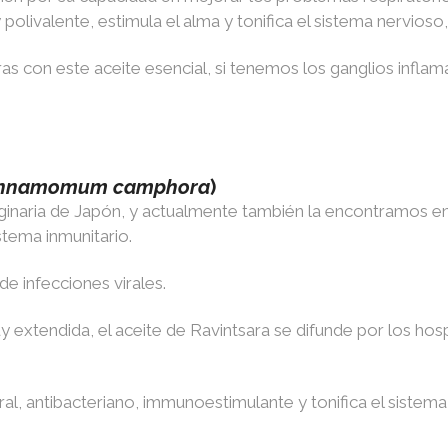
 polivalente, estimula el alma y tonifica el sistema nervios
s con este aceite esencial, si tenemos los ganglios inflam
innamomum camphora
)
riginaria de Japón, y actualmente también la encontramos e
stema inmunitario.
de infecciones virales.
extendida, el aceite de Ravintsara se difunde por los hospi
iral, antibacteriano, immunoestimulante y tonifica el sistema