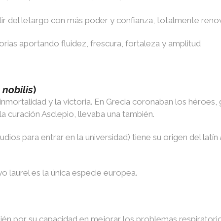
lir del letargo con más poder y confianza, totalmente reno
orias aportando fluidez, frescura, fortaleza y amplitud
 nobilis
)
nmortalidad y la victoria. En Grecia coronaban los héroes, g
la curación Asclepio, llevaba una también.
dios para entrar en la universidad) tiene su origen del latín
yo laurel es la única especie europea.
én por su capacidad en mejorar los problemas respiratorio