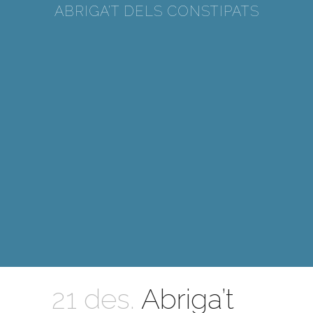
ABRIGA’T DELS CONSTIPATS
21 des.
Abriga’t