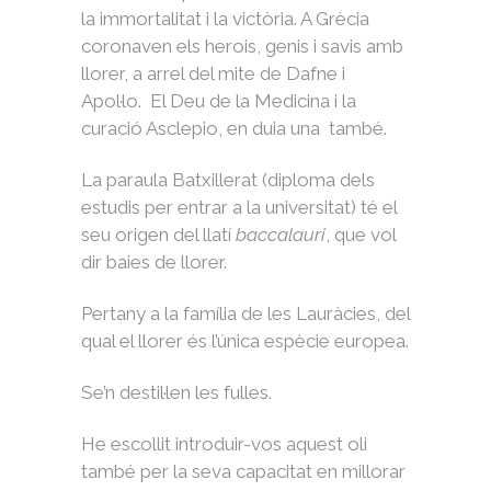
la immortalitat i la victòria. A Grècia
coronaven els herois, genis i savis amb
llorer, a arrel del mite de Dafne i
Apol·lo. El Deu de la Medicina i la
curació Asclepio, en duia una també.
La paraula Batxillerat (diploma dels
estudis per entrar a la universitat) té el
seu origen del llatí
baccalauri
, que vol
dir baies de llorer.
Pertany a la família de les Lauràcies, del
qual el llorer és l’única espècie europea.
Se’n destil·len les fulles.
He escollit introduir-vos aquest oli
també per la seva capacitat en millorar