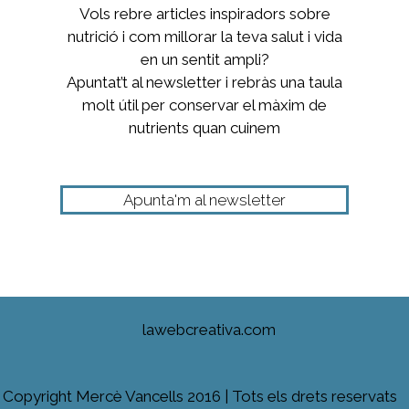
Vols rebre articles inspiradors sobre
nutrició i com millorar la teva salut i vida
en un sentit ampli?
Apuntat’t al newsletter i rebràs una taula
molt útil per conservar el màxim de
nutrients quan cuinem
Apunta'm al newsletter
lawebcreativa.com
Copyright Mercè Vancells 2016 | Tots els drets reservats