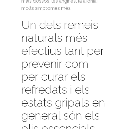
mals d’ossos, les angines, la afonia i
molts símptomes més.
Un dels remeis
naturals més
efectius tant per
prevenir com
per curar els
refredats i els
estats gripals en
general són els
olis essencials,