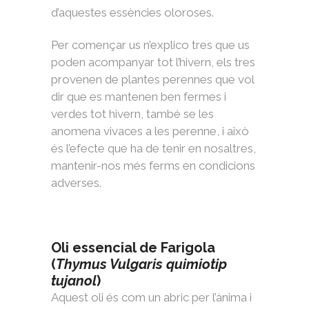
d’aquestes essències oloroses.
Per començar us n’explico tres que us
poden acompanyar tot l’hivern, els tres
provenen de plantes perennes que vol
dir que es mantenen ben fermes i
verdes tot hivern, també se les
anomena vivaces a les perenne, i això
és l’efecte que ha de tenir en nosaltres,
mantenir-nos més ferms en condicions
adverses.
Oli essencial de Farigola
(
Thymus Vulgaris quimiotip
tujanol
)
Aquest oli és com un abric per l’ànima i