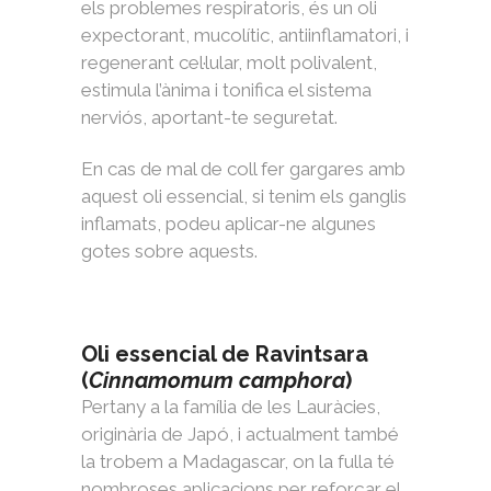
els problemes respiratoris, és un oli
expectorant, mucolític, antiinflamatori, i
regenerant cel·lular, molt polivalent,
estimula l’ànima i tonifica el sistema
nerviós, aportant-te seguretat.
En cas de mal de coll fer gargares amb
aquest oli essencial, si tenim els ganglis
inflamats, podeu aplicar-ne algunes
gotes sobre aquests.
Oli essencial de Ravintsara
(
Cinnamomum camphora
)
Pertany a la família de les Lauràcies,
originària de Japó, i actualment també
la trobem a Madagascar, on la fulla té
nombroses aplicacions per reforçar el