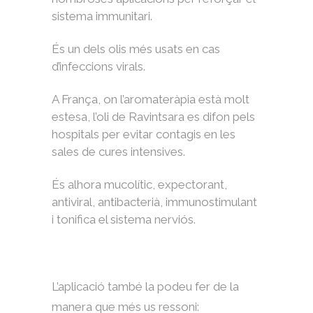
sistema immunitari.
És un dels olis més usats en cas
d’infeccions virals.
A França, on l’aromateràpia està molt
estesa, l’oli de Ravintsara es difon pels
hospitals per evitar contagis en les
sales de cures intensives.
És alhora mucolític, expectorant,
antiviral, antibacterià, immunostimulant
i tonifica el sistema nerviós.
L’aplicació també la podeu fer de la
manera que més us ressoni: