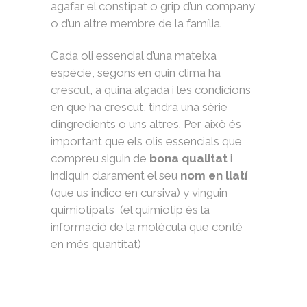
agafar el constipat o grip d’un company
o d’un altre membre de la família.
Cada oli essencial d’una mateixa
espècie, segons en quin clima ha
crescut, a quina alçada i les condicions
en que ha crescut, tindrà una sèrie
d’ingredients o uns altres. Per això és
important que els olis essencials que
compreu siguin de
bona qualitat
i
indiquin clarament el seu
nom en llatí
(que us indico en cursiva) y vinguin
quimiotipats (el quimiotip és la
informació de la molècula que conté
en més quantitat)