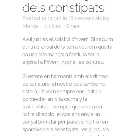
dels constipats
Posted at 11:11h
in
Olis essencials
by
Merce
0
Likes
Share
Avui just és el solstici d’hivern. Si seguim
el ritme anual de la terra veurem que hi
ha una alternança: a l’estiu la terra
expira i a l’hivern inspira i es contrau.
Si estem en harmonia amb els ritmes
de la natura, el nostre cos també ho
estarà. L’hivern sempre ens invita a
connectar amb la calma y la
tranquil·litat, i sempre que anem en
l’altre direcció, el cos ens envia un
senyal ben clar per parar, si no ho fem
apareixen els constipats, les grips, els