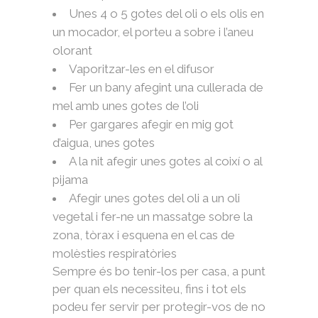
Unes 4 o 5 gotes del oli o els olis en
un mocador, el porteu a sobre i l’aneu
olorant
Vaporitzar-les en el difusor
Fer un bany afegint una cullerada de
mel amb unes gotes de l’oli
Per gargares afegir en mig got
d’aigua, unes gotes
A la nit afegir unes gotes al coixí o al
pijama
Afegir unes gotes del oli a un oli
vegetal i fer-ne un massatge sobre la
zona, tòrax i esquena en el cas de
molèsties respiratòries
Sempre és bo tenir-los per casa, a punt
per quan els necessiteu, fins i tot els
podeu fer servir per protegir-vos de no