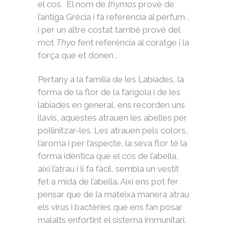
el cos. El nom de
thymos
prové de
l’antiga Grècia i fa referència al perfum ,
i per un altre costat també prové del
mot
Thyo
fent referència al coratge i la
força que et donen .
Pertany a la família de les Labiades, la
forma de la flor de la farigola i de les
labiades en general, ens recorden uns
llavis, aquestes atrauen les abelles per
pol·linitzar-les. Les atrauen pels colors,
l’aroma i per l’aspecte, la seva flor té la
forma idèntica que el cos de l’abella,
així l’atrau i li fa fàcil, sembla un vestit
fet a mida de l’abella. Així ens pot fer
pensar que de la mateixa manera atrau
els virus i bactèries que ens fan posar
malalts enfortint el sistema immunitari.