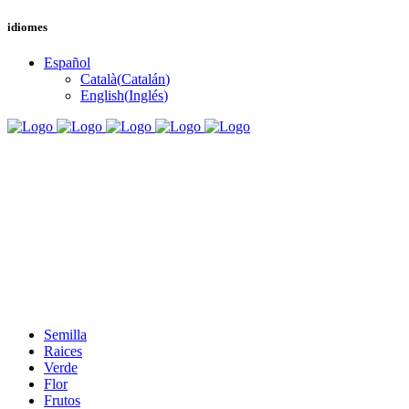
idiomes
Español
Català
(
Catalán
)
English
(
Inglés
)
Semilla
Raices
Verde
Flor
Frutos