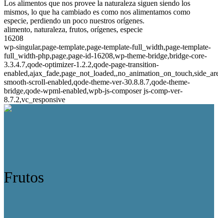
Los alimentos que nos provee la naturaleza siguen siendo los
mismos, lo que ha cambiado es como nos alimentamos como
especie, perdiendo un poco nuestros orígenes.
alimento, naturaleza, frutos, orígenes, especie
16208
wp-singular,page-template,page-template-full_width,page-template-
full_width-php,page,page-id-16208,wp-theme-bridge,bridge-core-
3.3.4.7,qode-optimizer-1.2.2,qode-page-transition-
enabled,ajax_fade,page_not_loaded,,no_animation_on_touch,side_a
smooth-scroll-enabled,qode-theme-ver-30.8.8.7,qode-theme-
bridge,qode-wpml-enabled,wpb-js-composer js-comp-ver-
8.7.2,vc_responsive
Frutos