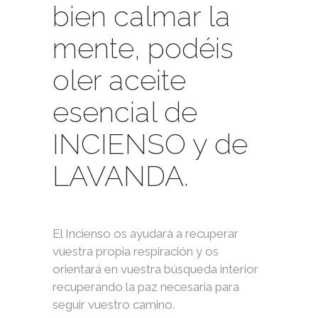
bien calmar la
mente, podéis
oler aceite
esencial de
INCIENSO y de
LAVANDA.
El Incienso os ayudará a recuperar
vuestra propia respiración y os
orientará en vuestra búsqueda interior
recuperando la paz necesaria para
seguir vuestro camino.