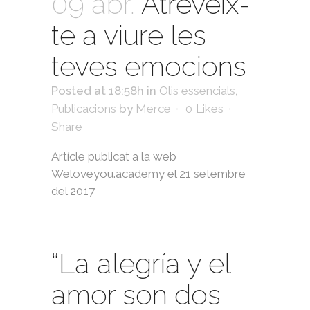
09 abr.
Atreveix-
te a viure les
teves emocions
Posted at 18:58h
in
Olis essencials
,
Publicacions
by
Merce
0
Likes
Share
Artícle publicat a la web
Weloveyou.academy el 21 setembre
del 2017
“La alegría y el
amor son dos