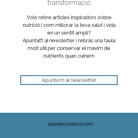
transformació
Vols rebre articles inspiradors sobre
nutrició i com millorar la teva salut i vida
en un sentit ampli?
Apuntat’t al newsletter i rebràs una taula
molt útil per conservar el màxim de
nutrients quan cuinem
Apunta'm al newsletter
lawebcreativa.com