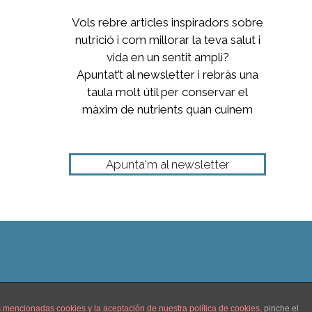
Vols rebre articles inspiradors sobre
nutrició i com millorar la teva salut i
vida en un sentit ampli?
Apuntat’t al newsletter i rebràs una
taula molt útil per conservar el
màxim de nutrients quan cuinem
Apunta'm al newsletter
as mencionadas cookies y la aceptación de nuestra
política de cookies
, pinche el