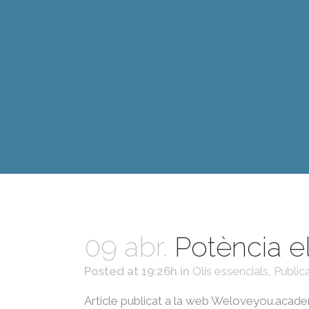
09 abr.
Potència e
Posted at 19:26h
in
Olis essencials
,
Public
Article publicat a la web Weloveyou.acade