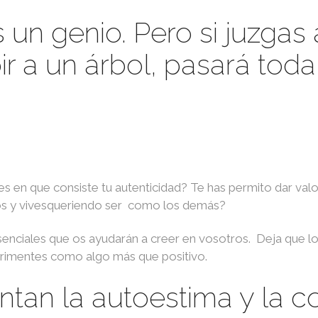
un genio. Pero si juzgas 
ir a un árbol, pasará tod
 en que consiste tu autenticidad? Te has permito dar valor 
os y vivesqueriendo ser como los demás?
enciales que os ayudarán a creer en vosotros. Deja que lo
erimentes como algo más que positivo.
tan la autoestima y la co