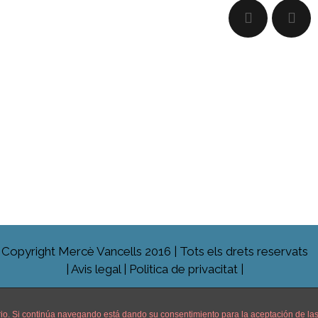
Copyright Mercè Vancells 2016 | Tots els drets reservats
|
Avis legal
|
Politica de privacitat |
Català
English
Español
uario. Si continúa navegando está dando su consentimiento para la aceptación de l