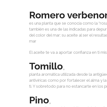
Romero verbeno
es una planta que se conocía como la “ros
también es una de las indicadas para depurar
del color del mar; su aceite al ser el result
mar
El aceite te va a aportar confianza en ti m
Tomillo
,
planta aromática utilizada desde la antigü
antivíricas como por fortalecer el alma y l
ti. Y sobretodo para no estancarte en los p
Pino
,