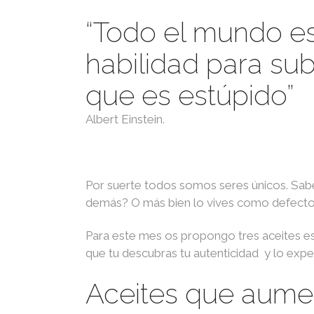
“Todo el mundo es 
habilidad para sub
que es estúpido”
Albert Einstein.
Por suerte todos somos seres únicos. Sabes
demás? O más bien lo vives como defect
Para este mes os propongo tres aceites es
que tu descubras tu autenticidad y lo exp
Aceites que aumen