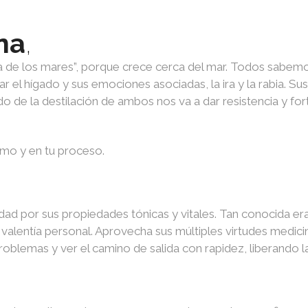
na
,
a de los mares”, porque crece cerca del mar. Todos sabemo
 el hígado y sus emociones asociadas, la ira y la rabia. Sus 
ado de la destilación de ambos nos va a dar resistencia y fort
ismo y en tu proceso.
edad por sus propiedades tónicas y vitales. Tan conocida er
a valentía personal. Aprovecha sus múltiples virtudes medicin
roblemas y ver el camino de salida con rapidez, liberando l