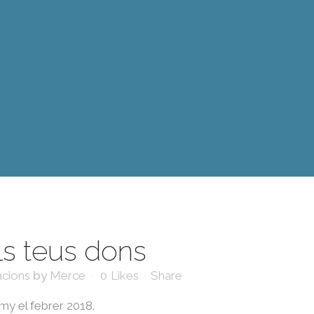
ls teus dons
acions
by
Merce
0
Likes
Share
my el febrer 2018.