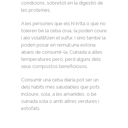
condicions, sobretot en la digestió de
les proteïnes.
A les persones que els hi irrita o que no
toleren bé la ceba crua, la poden coure
i així volatilitzen el sulfur, i sinó també la
poden posar en remull una estona
abans de consumir-la. Cuinada a altes
temperatures però, perd alguns dels
seus compostos beneficiosos.
Consumir una ceba diària pot ser un
dels hàbits més saludables que pots
incloure, sola, a les amanides, o bé
cuinada sola o amb altres verdures i
estofats.