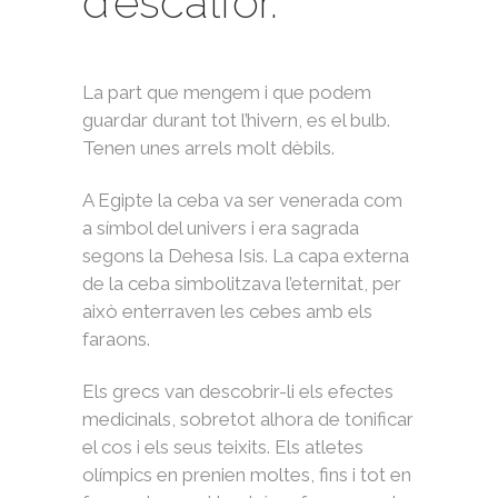
d’escalfor.
La part que mengem i que podem
guardar durant tot l’hivern, es el bulb.
Tenen unes arrels molt dèbils.
A Egipte la ceba va ser venerada com
a símbol del univers i era sagrada
segons la Dehesa Isis. La capa externa
de la ceba simbolitzava l’eternitat, per
això enterraven les cebes amb els
faraons.
Els grecs van descobrir-li els efectes
medicinals, sobretot alhora de tonificar
el cos i els seus teixits. Els atletes
olímpics en prenien moltes, fins i tot en