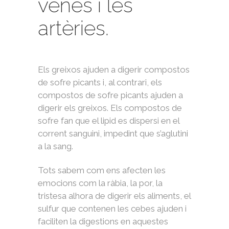
venes i les
artèries.
Els greixos ajuden a digerir compostos
de sofre picants i, al contrari, els
compostos de sofre picants ajuden a
digerir els greixos. Els compostos de
sofre fan que el lipid es dispersi en el
corrent sanguini, impedint que s’aglutini
a la sang.
Tots sabem com ens afecten les
emocions com la ràbia, la por, la
tristesa alhora de digerir els aliments, el
sulfur que contenen les cebes ajuden i
faciliten la digestions en aquestes