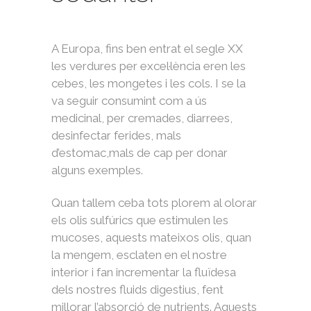
A Europa, fins ben entrat el segle XX
les verdures per excel·lència eren les
cebes, les mongetes i les cols. I se la
va seguir consumint com a ús
medicinal, per cremades, diarrees,
desinfectar ferides, mals
d’estomac,mals de cap per donar
alguns exemples.
Quan tallem ceba tots plorem al olorar
els olis sulfúrics que estimulen les
mucoses, aquests mateixos olis, quan
la mengem, esclaten en el nostre
interior i fan incrementar la fluïdesa
dels nostres fluids digestius, fent
millorar l’absorció de nutrients. Aquests