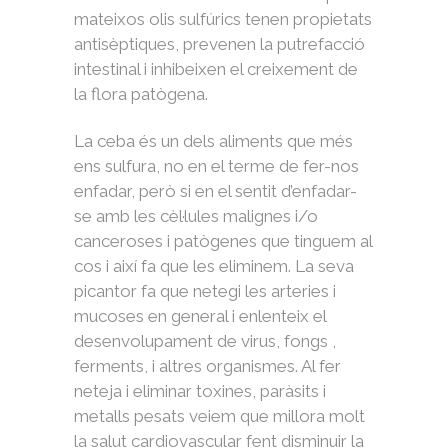
mateixos olis sulfúrics tenen propietats
antisèptiques, prevenen la putrefacció
intestinal i inhibeixen el creixement de
la flora patògena.
La ceba és un dels aliments que més
ens sulfura, no en el terme de fer-nos
enfadar, però si en el sentit d’enfadar-
se amb les cèl·lules malignes i/o
canceroses i patògenes que tinguem al
cos i així fa que les eliminem. La seva
picantor fa que netegi les arteries i
mucoses en general i enlenteix el
desenvolupament de virus, fongs ,
ferments, i altres organismes. Al fer
neteja i eliminar toxines, paràsits i
metalls pesats veiem que millora molt
la salut cardiovascular fent disminuir la