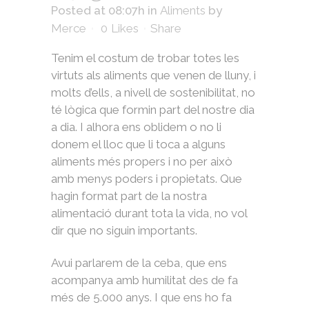
Posted at 08:07h
in
Aliments
by
Merce
0
Likes
Share
Tenim el costum de trobar totes les
virtuts als aliments que venen de lluny, i
molts d’ells, a nivell de sostenibilitat, no
té lògica que formin part del nostre dia
a dia. I alhora ens oblidem o no li
donem el lloc que li toca a alguns
aliments més propers i no per això
amb menys poders i propietats. Que
hagin format part de la nostra
alimentació durant tota la vida, no vol
dir que no siguin importants.
Avui parlarem de la ceba, que ens
acompanya amb humilitat des de fa
més de 5.000 anys. I que ens ho fa