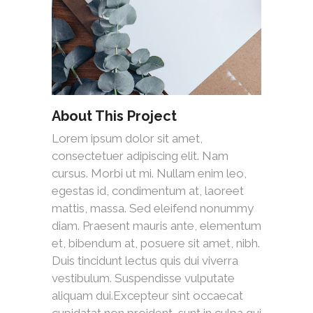
About This Project
Lorem ipsum dolor sit amet,
consectetuer adipiscing elit. Nam
cursus. Morbi ut mi. Nullam enim leo,
egestas id, condimentum at, laoreet
mattis, massa. Sed eleifend nonummy
diam. Praesent mauris ante, elementum
et, bibendum at, posuere sit amet, nibh.
Duis tincidunt lectus quis dui viverra
vestibulum. Suspendisse vulputate
aliquam dui.Excepteur sint occaecat
cupidatat non proident, sunt in culpa qui