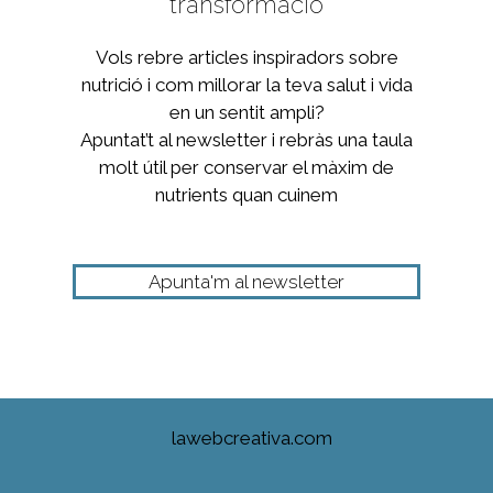
transformació
Vols rebre articles inspiradors sobre
nutrició i com millorar la teva salut i vida
en un sentit ampli?
Apuntat’t al newsletter i rebràs una taula
molt útil per conservar el màxim de
nutrients quan cuinem
Apunta'm al newsletter
lawebcreativa.com