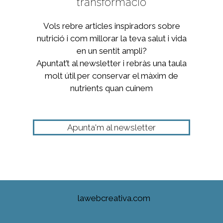
transformació
Vols rebre articles inspiradors sobre
nutrició i com millorar la teva salut i vida
en un sentit ampli?
Apuntat’t al newsletter i rebràs una taula
molt útil per conservar el màxim de
nutrients quan cuinem
Apunta'm al newsletter
lawebcreativa.com